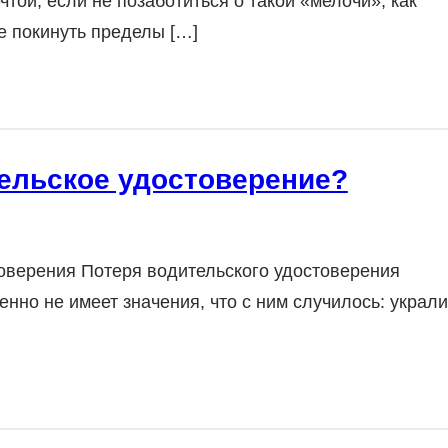
той, если не позаботиться о такой «мелочи», как
е покинуть пределы […]
тельское удостоверение?
оверения Потеря водительского удостоверения
нно не имеет значения, что с ним случилось: украли