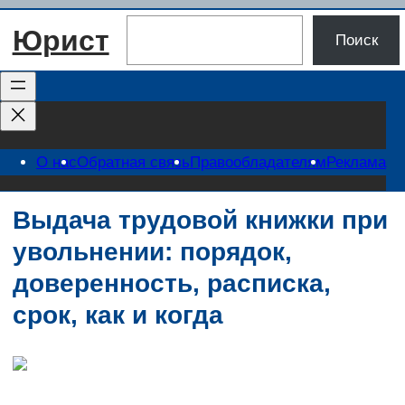
Перейти
Поиск
Юрист
к
Поиск
содержимому
О нас
Обратная связь
Правообладателям
Реклама
Выдача трудовой книжки при
увольнении: порядок,
доверенность, расписка,
срок, как и когда