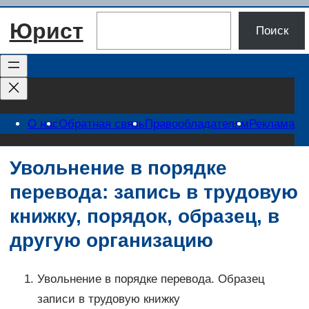
Перейти
Поиск
Юрист
к
Поиск
содержимому
О нас
Обратная связь
Правообладателям
Реклама
Увольнение в порядке
перевода: запись в трудовую
книжку, порядок, образец, в
другую организацию
Увольнение в порядке перевода. Образец
записи в трудовую книжку