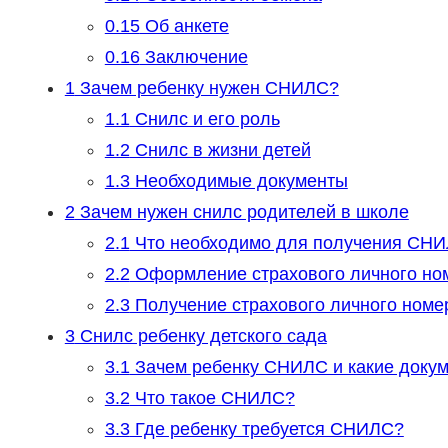
0.15
Об анкете
0.16
Заключение
1
Зачем ребенку нужен СНИЛС?
1.1
Снилс и его роль
1.2
Снилс в жизни детей
1.3
Необходимые документы
2
Зачем нужен снилс родителей в школе
2.1
Что необходимо для получения СН
2.2
Оформление страхового личного ном
2.3
Получение страхового личного номер
3
Снилс ребенку детского сада
3.1
Зачем ребенку СНИЛС и какие докум
3.2
Что такое СНИЛС?
3.3
Где ребенку требуется СНИЛС?