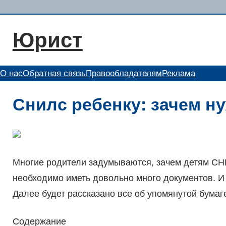
Перейти
к
Юрист
содержимому
О нас
Обратная связь
Правообладателям
Реклама
Снилс ребенку: зачем ну
Многие родители задумываются, зачем детям СН
необходимо иметь довольно много документов. И 
Далее будет рассказано все об упомянутой бумаг
Содержание