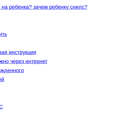
 на ребенка? зачем ребенку снилс?
ить
ая инструкция
жно через интернет
ожденного
ей
С