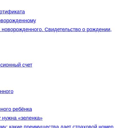
ертификата
оворожденному
 новорожденного. Свидетельство о рождении,
сионный счет
нного
ного ребёнка
 нужна «зеленка»
у: какие преимущества дает страховой номер