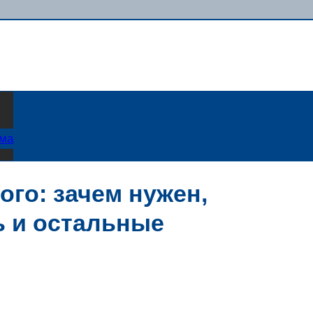
ама
го: зачем нужен,
ь и остальные