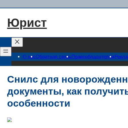
Перейти
к
Юрист
содержимому
О нас
Обратная связь
Правообладателям
Рекл
Снилс для новорожденно
документы, как получит
особенности