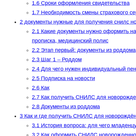
1.6
Сроки оформления свидетельства
1.7
Необходимость смены страхового с
2
документы нужные для получения снилс н
2.1
Какие документы нужно оформить на
прописка, медицинский полис
2.2
Этап первый: документы из роддома
2.3
Шаг 1 – Роддом
2.4
Для чего нужен индивидуальный пен
2.5
Подписка на новости
2.6
Как
2.7
Как получить СНИЛС для новорожде
2.8
Документы из роддома
3
Как и где получить СНИЛС для новорождён
3.1
История вопроса: для чего младенцу
3.2
Как оформить СНИЛС новорожденном