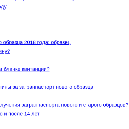
оду
 образца 2018 года: образец
ину?
в бланке квитанции?
ины за загранпаспорт нового образца
олучения загранпаспорта нового и старого образцов?
о и после 14 лет