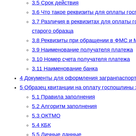
3.5
Срок действия
3.6
Что такое реквизиты для оплаты гос
3.7
Различия в реквизитах для оплаты 
старого образца
3.8
Реквизиты при обращении в ФМС и
3.9
Наименование получателя платежа
3.10
Номер счета получателя платежа
3.11
Наименование банка
4
Документы для оформления загранпаспорт
5
Образец квитанции на оплату госпошлины за
5.1
Правила заполнения
5.2
Алгоритм заполнения
5.3
ОКТМО
5.4
КБК
5.5
Личные данные