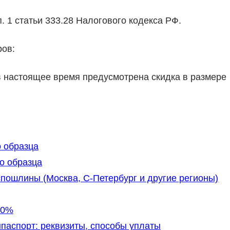
. 1 статьи 333.28 Налогового кодекса РФ.
ов:
в настоящее время предусмотрена скидка в размере
 образца
о образца
спошлины (Москва, С-Петербург и другие регионы)
30%
паспорт: реквизиты, способы уплаты