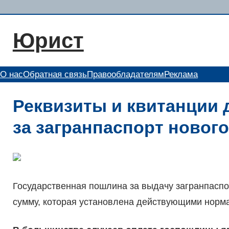
Перейти
к
Юрист
содержимому
О нас
Обратная связь
Правообладателям
Реклама
Реквизиты и квитанции
за загранпаспорт новог
Государственная пошлина за выдачу загранпасп
сумму, которая установлена действующими норм