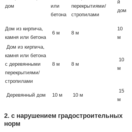
й
дом
или
перекрытиями/
дом
бетона
стропилами
Дом из кирпича,
10
6 м
8 м
камня или бетона
м
Дом из кирпича,
камня или бетона
10
с деревянными
8 м
8 м
м
перекрытиями/
стропилами
15
Деревянный дом
10 м
10 м
м
2. с нарушением градостроительных
норм