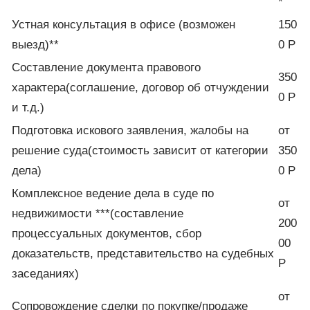
*
Устная консультация в офисе (возможен
150
выезд)**
0 P
Составление документа правового
350
характера(соглашение, договор об отчуждении
0 Р
и т.д.)
Подготовка искового заявления, жалобы на
от
решение суда(стоимость зависит от категории
350
дела)
0 Р
Комплексное ведение дела в суде по
от
недвижимости ***(составление
200
процессуальных документов, сбор
00
доказательств, представительство на судебных
Р
заседаниях)
от
Сопровождение сделки по покупке/продаже