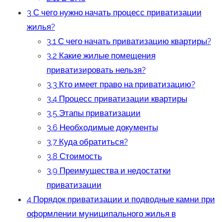
3
С чего нужно начать процесс приватизации
жилья?
3.1
С чего начать приватизацию квартиры?
3.2
Какие жилые помещения
приватизировать нельзя?
3.3
Кто имеет право на приватизацию?
3.4
Процесс приватизации квартиры
3.5
Этапы приватизации
3.6
Необходимые документы
3.7
Куда обратиться?
3.8
Стоимость
3.9
Преимущества и недостатки
приватизации
4
Порядок приватизации и подводные камни при
оформлении муниципального жилья в