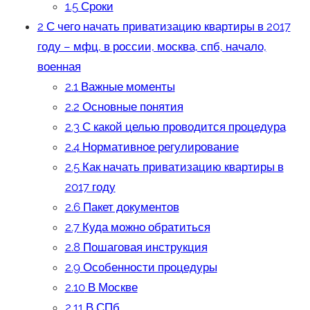
1.5
Сроки
2
С чего начать приватизацию квартиры в 2017
году – мфц, в россии, москва, спб, начало,
военная
2.1
Важные моменты
2.2
Основные понятия
2.3
С какой целью проводится процедура
2.4
Нормативное регулирование
2.5
Как начать приватизацию квартиры в
2017 году
2.6
Пакет документов
2.7
Куда можно обратиться
2.8
Пошаговая инструкция
2.9
Особенности процедуры
2.10
В Москве
2.11
В СПб