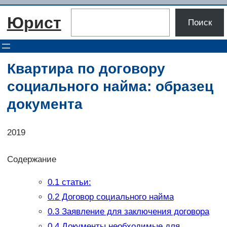
Перейти
Поиск
Юрист
к
Поиск
содержимому
Квартира по договору
социального найма: образец
документа
2019
Содержание
0.1
статьи:
0.2
Договор социального найма
0.3
Заявление для заключения договора
0.4
Документы необходимые для