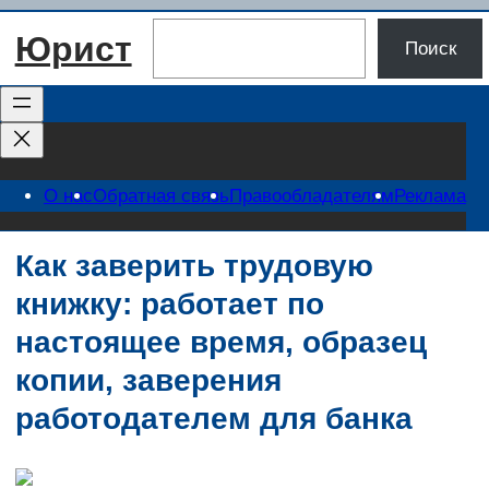
Перейти
Поиск
Юрист
к
Поиск
содержимому
О нас
Обратная связь
Правообладателям
Реклама
Как заверить трудовую
книжку: работает по
настоящее время, образец
копии, заверения
работодателем для банка