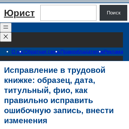
Перейти
Поиск
Юрист
к
Поиск
содержимому
О нас
Обратная связь
Правообладателям
Реклама
Исправление в трудовой
книжке: образец, дата,
титульный, фио, как
правильно исправить
ошибочную запись, внести
изменения