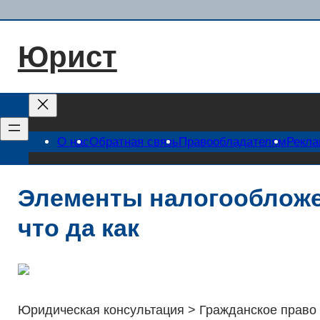
Перейти
к
Юрист
содержимому
О нас
Обратная связь
Правообладателям
Рекл
Элементы налогообложе
что да как
Юридическая консультация > Гражданское право 