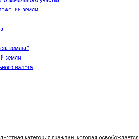
го земельного участка
ложении земли
га
ь за землю?
й земли
ьного налога
льготная категория граждан, которая освобождается