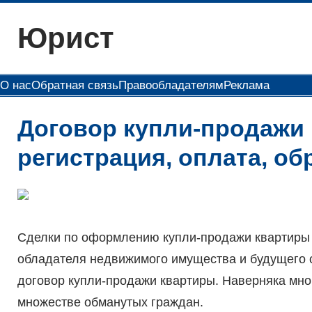
Перейти
Юрист
к
содержимому
О нас
Обратная связь
Правообладателям
Реклама
Договор купли-продажи 
регистрация, оплата, об
Сделки по оформлению купли-продажи квартиры 
обладателя недвижимого имущества и будущего 
договор купли-продажи квартиры. Наверняка мно
множестве обманутых граждан.