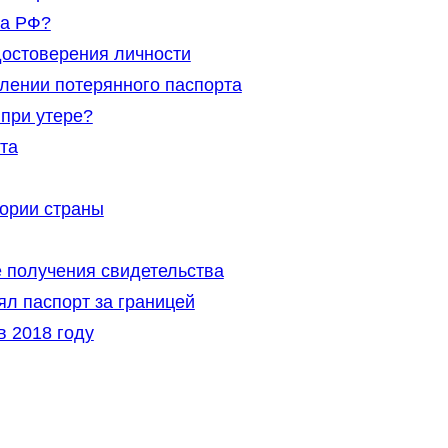
на РФ?
остоверения личности
лении потерянного паспорта
 при утере?
та
тории страны
 получения свидетельства
ял паспорт за границей
в 2018 году