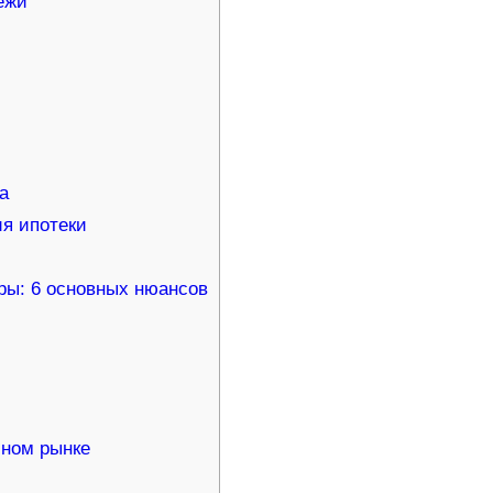
ежи
а
я ипотеки
ры: 6 основных нюансов
чном рынке