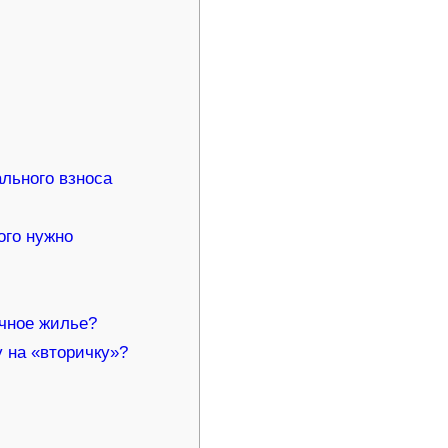
ального взноса
ого нужно
ичное жилье?
 на «вторичку»?