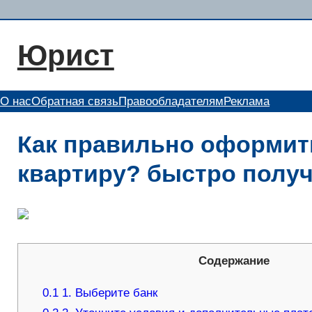
Перейти
к
Юрист
содержимому
О нас
Обратная связь
Правообладателям
Реклама
Как правильно оформить
квартиру? быстро получ
Содержание
0.1
1. Выберите банк