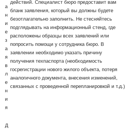
действий. Специалист бюро предоставит вам
а
бланк заявления, который вы должны будете
н
безотлагательно заполнить. Не стесняйтесь
и
подглядывать на информационный стенд, где
е
расположены образцы всех заявлений или
з
попросить помощи у сотрудника бюро. В
а
заявлении необходимо указать причину
я
получения техпаспорта (необходимость
в
госрегистрации нового жилого объекта, потеря
л
аналогичного документа, внесения изменений,
е
связанных с проведенной перепланировкой и т.д.)
н
и
я
Д