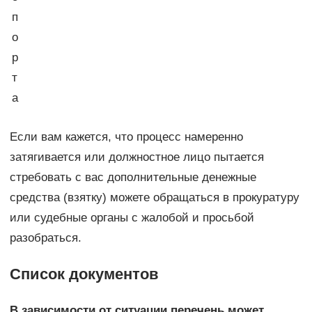
п
о
р
т
а
Если вам кажется, что процесс намеренно
затягивается или должностное лицо пытается
стребовать с вас дополнительные денежные
средства (взятку) можете обращаться в прокуратуру
или судебные органы с жалобой и просьбой
разобраться.
Список документов
В зависимости от ситуации перечень может