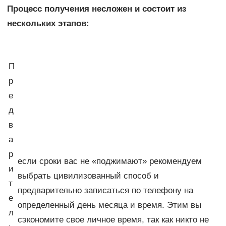
Процесс получения несложен и состоит из
нескольких этапов:
П
р
е
д
в
а
р
если сроки вас не «поджимают» рекомендуем
и
выбрать цивилизованный способ и
т
предварительно записаться по телефону на
е
определенный день месяца и время. Этим вы
л
сэкономите свое личное время, так как никто не