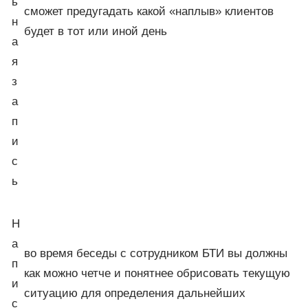
ь
сможет предугадать какой «наплыв» клиентов
н
будет в тот или иной день
а
я
з
а
п
и
с
ь
Н
а
во время беседы с сотрудником БТИ вы должны
п
как можно четче и понятнее обрисовать текущую
и
ситуацию для определения дальнейших
с